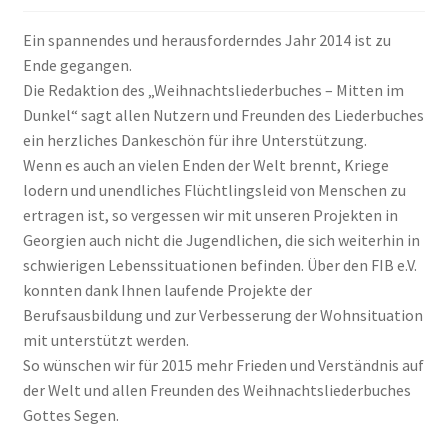
Ein spannendes und herausforderndes Jahr 2014 ist zu
Blick ins Buch
Ende gegangen.
Die Redaktion des „Weihnachtsliederbuches – Mitten im
Hoerproben
Dunkel“ sagt allen Nutzern und Freunden des Liederbuches
ein herzliches Dankeschön für ihre Unterstützung.
Inhaltsverzeichnis
Wenn es auch an vielen Enden der Welt brennt, Kriege
lodern und unendliches Flüchtlingsleid von Menschen zu
Kasse
ertragen ist, so vergessen wir mit unseren Projekten in
Georgien auch nicht die Jugendlichen, die sich weiterhin in
Kontakt
schwierigen Lebenssituationen befinden. Über den FIB e.V.
konnten dank Ihnen laufende Projekte der
Berufsausbildung und zur Verbesserung der Wohnsituation
Liederbuch
mit unterstützt werden.
So wünschen wir für 2015 mehr Frieden und Verständnis auf
My Account
der Welt und allen Freunden des Weihnachtsliederbuches
Gottes Segen.
Warenkorb