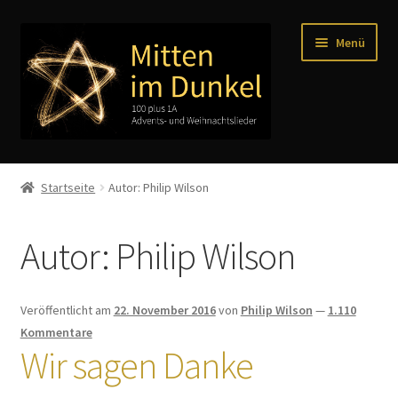
Zur
Zum
Menü
Navigation
Inhalt
springen
springen
Start
Startseite
Autor: Philip Wilson
AGB
Autor:
Philip Wilson
Aktuelles
Idee
Veröffentlicht am
22. November 2016
von
Philip Wilson
—
1.110
Kommentare
Impressum
Wir sagen Danke
Inhalt